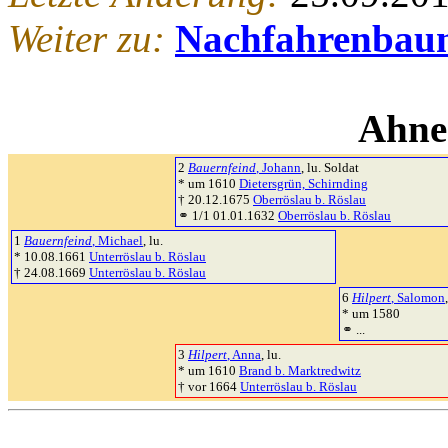
Weiter zu:
Nachfahrenbau
Ahne
2
Bauernfeind
, Johann
, lu. Soldat
* um 1610
Dietersgrün, Schirnding
† 20.12.1675
Oberröslau b. Röslau
⚭ 1/1 01.01.1632
Oberröslau b. Röslau
1
Bauernfeind
, Michael
, lu.
* 10.08.1661
Unterröslau b. Röslau
† 24.08.1669
Unterröslau b. Röslau
6
Hilpert
, Salomon
* um 1580
⚭ ...
3
Hilpert
, Anna
, lu.
* um 1610
Brand b. Marktredwitz
† vor 1664
Unterröslau b. Röslau