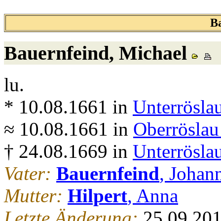
B
Bauernfeind
, Michael
lu.
* 10.08.1661 in
Unterrösla
≈ 10.08.1661 in
Oberröslau
† 24.08.1669 in
Unterrösla
Vater:
Bauernfeind
, Johan
Mutter:
Hilpert
, Anna
Letzte Änderung:
25.09.20