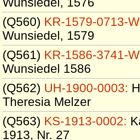
Wunsiedel, 1576
(Q560)
KR-1579-0713-W
Wunsiedel, 1579
(Q561)
KR-1586-3741-W
Wunsiedel 1586
(Q562)
UH-1900-0003:
H
Theresia Melzer
(Q563)
KS-1913-0002:
Ka
1913, Nr. 27