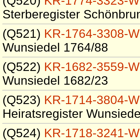
(Q520)
KR-1774-3323-W
Sterberegister Schönbru
(Q521)
KR-1764-3308-W
Wunsiedel 1764/88
(Q522)
KR-1682-3559-W
Wunsiedel 1682/23
(Q523)
KR-1714-3804-W
Heiratsregister Wunsied
(Q524)
KR-1718-3241-W