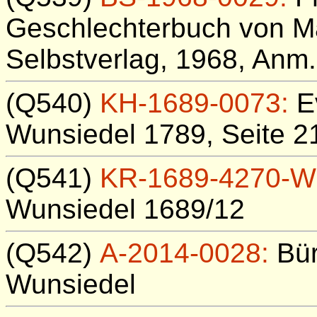
Geschlechterbuch von Ma
Selbstverlag, 1968, Anm
(Q540)
KH-1689-0073:
Ev
Wunsiedel 1789, Seite 21
(Q541)
KR-1689-4270-W
Wunsiedel 1689/12
(Q542)
A-2014-0028:
Bür
Wunsiedel