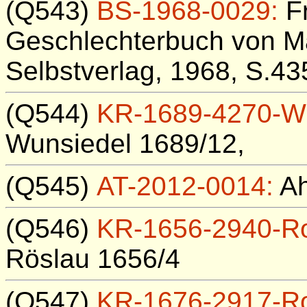
(Q543)
BS-1968-0029:
Fr
Geschlechterbuch von Ma
Selbstverlag, 1968, S.43
(Q544)
KR-1689-4270-W
Wunsiedel 1689/12,
(Q545)
AT-2012-0014:
Ah
(Q546)
KR-1656-2940-R
Röslau 1656/4
(Q547)
KR-1676-2917-R