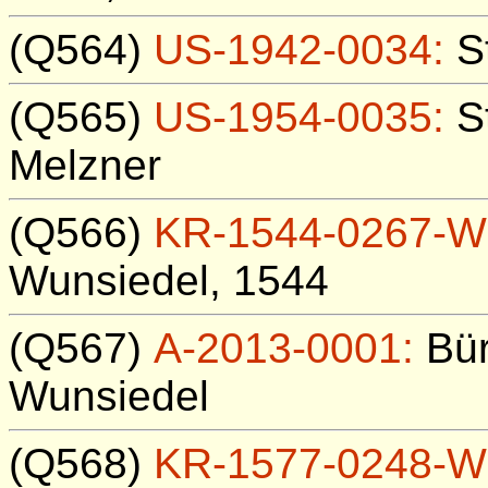
(Q564)
US-1942-0034:
St
(Q565)
US-1954-0035:
St
Melzner
(Q566)
KR-1544-0267-W
Wunsiedel, 1544
(Q567)
A-2013-0001:
Bür
Wunsiedel
(Q568)
KR-1577-0248-W