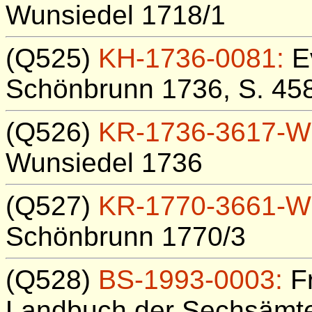
Wunsiedel 1718/1
(Q525)
KH-1736-0081:
Ev
Schönbrunn 1736, S. 45
(Q526)
KR-1736-3617-W
Wunsiedel 1736
(Q527)
KR-1770-3661-W
Schönbrunn 1770/3
(Q528)
BS-1993-0003:
Fr
Landbuch der Sechsämte