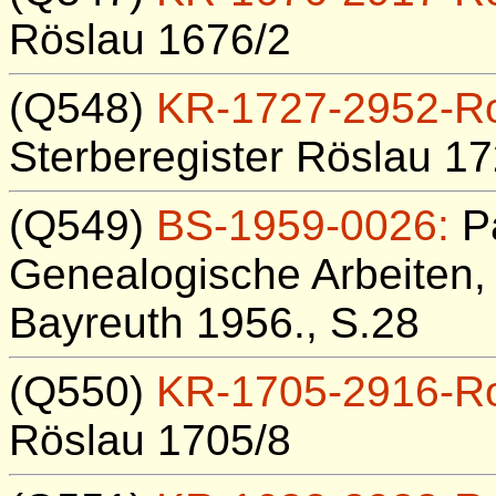
Röslau 1676/2
(Q548)
KR-1727-2952-R
Sterberegister Röslau 1
(Q549)
BS-1959-0026:
Pa
Genealogische Arbeiten, 
Bayreuth 1956., S.28
(Q550)
KR-1705-2916-R
Röslau 1705/8