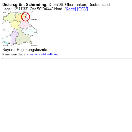
Dietersgrün, Schirnding:
D-95706, Oberfranken, Deutschland.
Lage: 12°11'33" Ost 50°04'44" Nord
[Karte]
[GOV]
Bayern, Regierungsbezirke
Kartengrundlage:
commons wikipedia.org