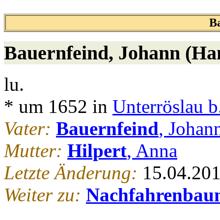
B
Bauernfeind
, Johann (Ha
lu.
* um 1652 in
Unterröslau b
Vater:
Bauernfeind
, Johan
Mutter:
Hilpert
, Anna
Letzte Änderung:
15.04.20
Weiter zu:
Nachfahrenbau