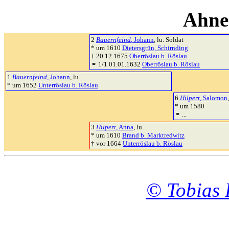
Ahne
2
Bauernfeind
, Johann
, lu. Soldat
* um 1610
Dietersgrün, Schirnding
† 20.12.1675
Oberröslau b. Röslau
⚭ 1/1 01.01.1632
Oberröslau b. Röslau
1
Bauernfeind
, Johann
, lu.
* um 1652
Unterröslau b. Röslau
6
Hilpert
, Salomon
* um 1580
⚭ ...
3
Hilpert
, Anna
, lu.
* um 1610
Brand b. Marktredwitz
† vor 1664
Unterröslau b. Röslau
© Tobias 