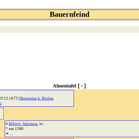
Bauernfeind
Ahnentafel
[-]
20.12.1675
Oberröslau b. Röslau
u
6
Hilpert
, Salomon
, lu.
* um 1580
⚭ ...