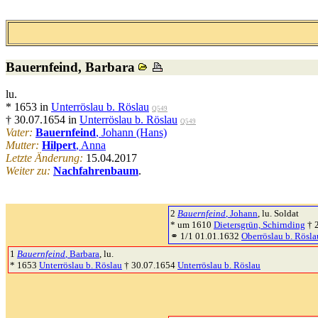
Bauernfeind
, Barbara
lu.
* 1653 in
Unterröslau b. Röslau
Q549
† 30.07.1654 in
Unterröslau b. Röslau
Q549
Vater:
Bauernfeind
, Johann (Hans)
Mutter:
Hilpert
, Anna
Letzte Änderung:
15.04.2017
Weiter zu:
Nachfahrenbaum
.
2
Bauernfeind
, Johann
, lu. Soldat
* um 1610
Dietersgrün, Schirnding
† 
⚭ 1/1 01.01.1632
Oberröslau b. Rösla
1
Bauernfeind
, Barbara
, lu.
* 1653
Unterröslau b. Röslau
† 30.07.1654
Unterröslau b. Röslau