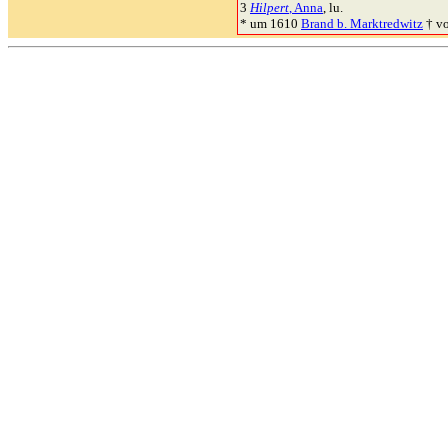
3
Hilpert
, Anna
, lu.
* um 1610
Brand b. Marktredwitz
† v