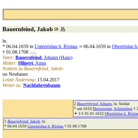
Bauernfeind
, Jakob
lu.
* 06.04.1659 in
Unterröslau b. Röslau
, ≈ 06.04.1659 in
Oberröslau b
† 01.08.1708
Q554
Vater:
Bauernfeind
, Johann (Hans)
Mutter:
Hilpert
, Anna
Notizen zu Bauernfeind, Jakob:
oo Neubauer.
Letzte Änderung:
15.04.2017
Weiter zu:
Nachfahrenbaum
.
2
Bauernfeind
, Johann
, lu. Soldat
* um 1610
Dietersgrün, Schirnding
† 
⚭ 1/1 01.01.1632
Oberröslau b. Rösla
1
Bauernfeind
, Jakob
, lu.
* 06.04.1659
Unterröslau b. Röslau
† 01.08.1708