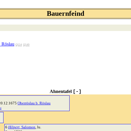
Bauernfeind
. Röslau
Q554
Q549
Ahnentafel
[-]
20.12.1675
Oberröslau b. Röslau
u
6
Hilpert
, Salomon
, lu.