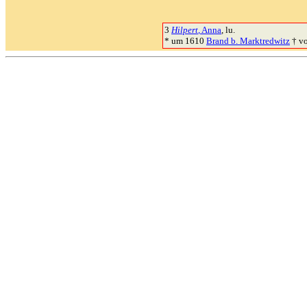
3
Hilpert
, Anna
, lu.
* um 1610
Brand b. Marktredwitz
† v