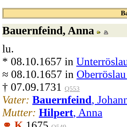
B
Bauernfeind
, Anna
lu.
* 08.10.1657 in
Unterrösla
≈ 08.10.1657 in
Oberröslau
† 07.09.1731
Q553
Vater:
Bauernfeind
, Johan
Mutter:
Hilpert
, Anna
⚭ K
1675
.
Q549