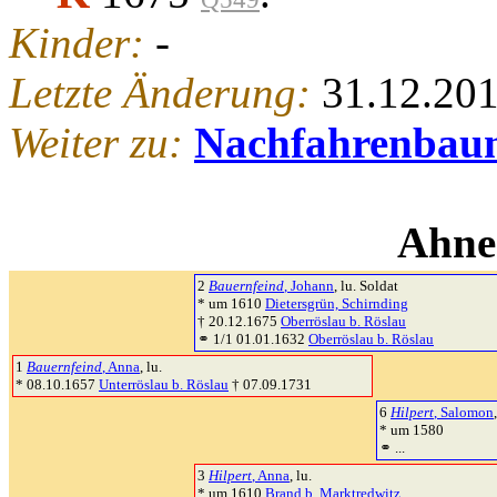
Kinder:
-
Letzte Änderung:
31.12.20
Weiter zu:
Nachfahrenbau
Ahne
2
Bauernfeind
, Johann
, lu. Soldat
* um 1610
Dietersgrün, Schirnding
† 20.12.1675
Oberröslau b. Röslau
⚭ 1/1 01.01.1632
Oberröslau b. Röslau
1
Bauernfeind
, Anna
, lu.
* 08.10.1657
Unterröslau b. Röslau
† 07.09.1731
6
Hilpert
, Salomon
* um 1580
⚭ ...
3
Hilpert
, Anna
, lu.
* um 1610
Brand b. Marktredwitz