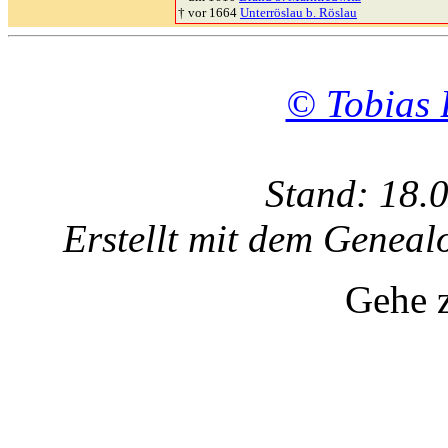
† vor 1664
Unterröslau b. Röslau
© Tobias 
Stand: 18.
Erstellt mit dem Gene
Gehe 