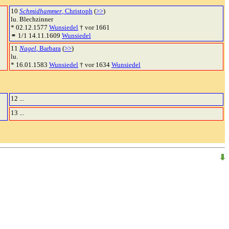
10
Schmidhammer
, Christoph
(
>>
)
lu. Blechzinner
* 02.12.1577
Wunsiedel
† vor 1661
⚭ 1/1 14.11.1609
Wunsiedel
11
Nagel
, Barbara
(
>>
)
lu.
* 16.01.1583
Wunsiedel
† vor 1634
Wunsiedel
12 ...
13 ...