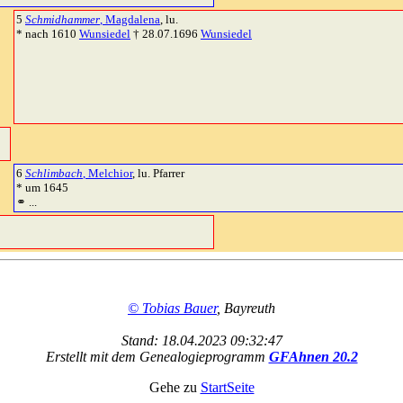
5
Schmidhammer
, Magdalena
, lu.
* nach 1610
Wunsiedel
† 28.07.1696
Wunsiedel
6
Schlimbach
, Melchior
, lu. Pfarrer
* um 1645
⚭ ...
© Tobias Bauer
, Bayreuth
Stand: 18.04.2023 09:32:47
Erstellt mit dem Genealogieprogramm
GFAhnen 20.2
Gehe zu
StartSeite