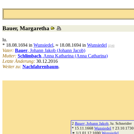
Bauer
, Margaretha
lu.
* 18.08.1694 in
Wunsiedel
, ≈ 18.08.1694 in
Wunsiedel
Q340
Vater:
Bauer
, Johann Jakob (Johann Jacob)
Mutter:
Schlimbach
, Anna Katharina (Anna Catharina)
Letzte Änderung:
30.12.2016
Weiter zu:
Nachfahrenbaum
.
2
Bauer
, Johann Jakob
, lu. Schneider
* 15.11.1668
Wunsiedel
† 23.10.173
⚭ 1/1 01.12.1690
Wunsiedel