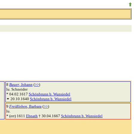
8
Bauer
, Johann
(
>>
)
lu. Schneider
* 04.02.1617
Schönbrunn b. Wunsiedel
⚭ 20.10.1640
Schönbrunn b. Wunsiedel
9
Freißleben
, Barbara
(
>>
)
lu.
* (err) 1611
Ebnath
† 30.04.1667
Schönbrunn b. Wunsiedel