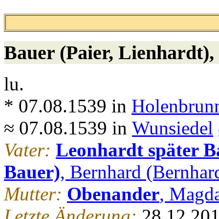
Bauer (Paier, Lienhardt)
,
lu.
* 07.08.1539 in
Holenbrunn
≈ 07.08.1539 in
Wunsiedel
Vater:
Leonhardt später Ba
Bauer)
, Bernhard (Bernhar
Mutter:
Obenander
, Magd
Letzte Änderung:
28.12.201