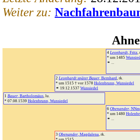
Weiter zu:
Nachfahrenbau
Ahne
4
Leonhardt
, Fritz
,
* um 1485
Wunsied
⚭ ...
2
Leonhardt später Bauer
, Bernhard
, rk.
* um 1515 † vor 1578
Holenbrunn, Wunsiedel
⚭ 19.12.1537
Wunsiedel
1
Bauer
, Bartholomäus
, lu.
* 07.08.1539
Holenbrunn, Wunsiedel
6
Obenander
, NNm
* um 1480
Holenbr
⚭ ...
3
Obenander
, Magdalena
, rk.
* um 1515