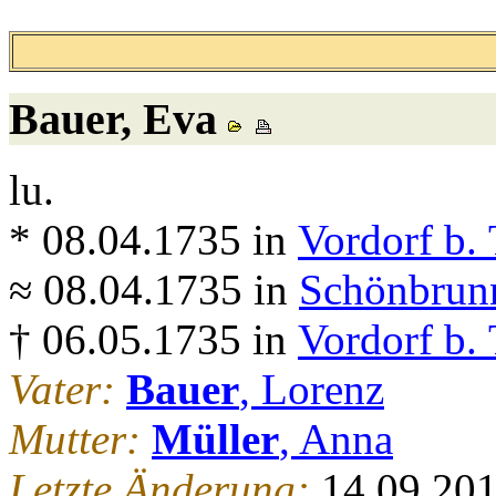
Bauer
, Eva
lu.
* 08.04.1735 in
Vordorf b. 
≈ 08.04.1735 in
Schönbrunn
† 06.05.1735 in
Vordorf b. 
Vater:
Bauer
, Lorenz
Mutter:
Müller
, Anna
Letzte Änderung:
14.09.20