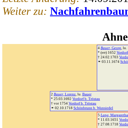
Weiter zu:
Nachfahrenbau
Ahne
4
Bauer
, Georg
, lu.
* (err) 1652
Vordorf
† 24.02.1703
Vordo
⚭ 03.11.1674
Schö
2
Bauer
, Lorenz
, lu.
Bauer
* 25.03.1692
Vordorf b. Tröstau
† vor 1754
Vordorf b. Tröstau
⚭ 02.10.1718
Schönbrunn b. Wunsiedel
5
Lang
, Margaretha
* 11.03.1651
Vordo
† 27.08.1718
Vordo