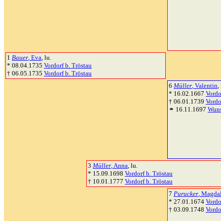
1
Bauer
, Eva
, lu.
* 08.04.1735
Vordorf b. Tröstau
† 06.05.1735
Vordorf b. Tröstau
6
Müller
, Valentin
,
* 16.02.1667
Vordo
† 06.01.1739
Vordo
⚭ 16.11.1697
Wuns
3
Müller
, Anna
, lu.
* 15.09.1698
Vordorf b. Tröstau
† 10.01.1777
Vordorf b. Tröstau
7
Purucker
, Magda
* 27.01.1674
Vordo
† 03.09.1748
Vordo