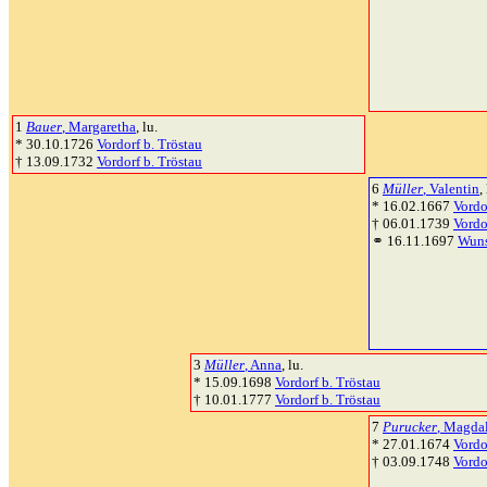
1
Bauer
, Margaretha
, lu.
* 30.10.1726
Vordorf b. Tröstau
† 13.09.1732
Vordorf b. Tröstau
6
Müller
, Valentin
,
* 16.02.1667
Vordo
† 06.01.1739
Vordo
⚭ 16.11.1697
Wuns
3
Müller
, Anna
, lu.
* 15.09.1698
Vordorf b. Tröstau
† 10.01.1777
Vordorf b. Tröstau
7
Purucker
, Magda
* 27.01.1674
Vordo
† 03.09.1748
Vordo