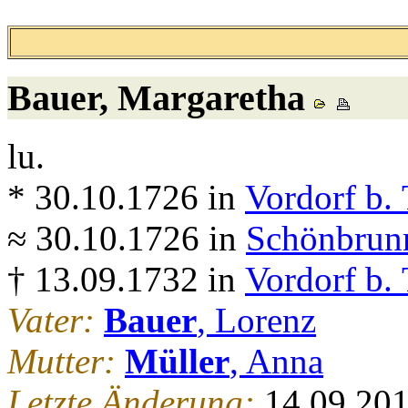
Bauer
, Margaretha
lu.
* 30.10.1726 in
Vordorf b. 
≈ 30.10.1726 in
Schönbrunn
† 13.09.1732 in
Vordorf b. 
Vater:
Bauer
, Lorenz
Mutter:
Müller
, Anna
Letzte Änderung:
14.09.20