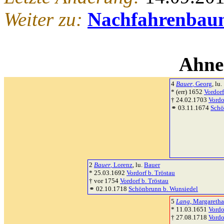
Weiter zu:
Nachfahrenbau
Ahne
4
Bauer
, Georg
, lu.
* (err) 1652
Vordorf
† 24.02.1703
Vordo
⚭ 03.11.1674
Schö
2
Bauer
, Lorenz
, lu.
Bauer
* 25.03.1692
Vordorf b. Tröstau
† vor 1754
Vordorf b. Tröstau
⚭ 02.10.1718
Schönbrunn b. Wunsiedel
5
Lang
, Margaretha
* 11.03.1651
Vordo
† 27.08.1718
Vordo