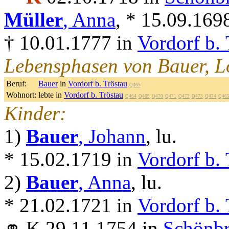
Müller
, Anna
, * 15.09.169
† 10.01.1777 in
Vordorf b. 
Lebensphasen von Bauer, L
Beruf:
Bauer
in
Vordorf b. Tröstau
Q465
Wohnort:
lebte in
Vordorf b. Tröstau
Q464
Q469
Q470
Q471
Q472
Q473
Q474
Q46
Kinder:
1)
Bauer
, Johann
, lu.
* 15.02.1719 in
Vordorf b. 
2)
Bauer
, Anna
, lu.
* 21.02.1721 in
Vordorf b. 
⚭ K 29.11.1754 in
Schönbr