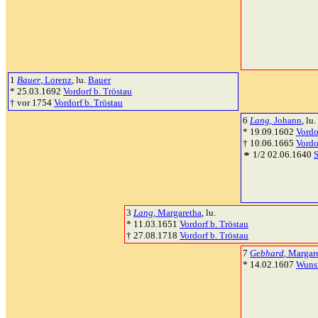
1
Bauer
, Lorenz
, lu.
Bauer
* 25.03.1692
Vordorf b. Tröstau
† vor 1754
Vordorf b. Tröstau
6
Lang
, Johann
, lu.
* 19.09.1602
Vordo
† 10.06.1665
Vordo
⚭ 1/2 02.06.1640
3
Lang
, Margaretha
, lu.
* 11.03.1651
Vordorf b. Tröstau
† 27.08.1718
Vordorf b. Tröstau
7
Gebhard
, Margar
* 14.02.1607
Wuns