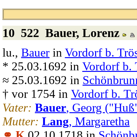
10 522
Bauer
, Lorenz
lu.,
Bauer
in
Vordorf b. Trö
* 25.03.1692 in
Vordorf b. 
≈ 25.03.1692 in
Schönbrunn
† vor 1754 in
Vordorf b. Tr
Vater:
Bauer
, Georg ("Huß"
Mutter:
Lang
, Margaretha
⚭ K
02.10.1718 in
Schönbr