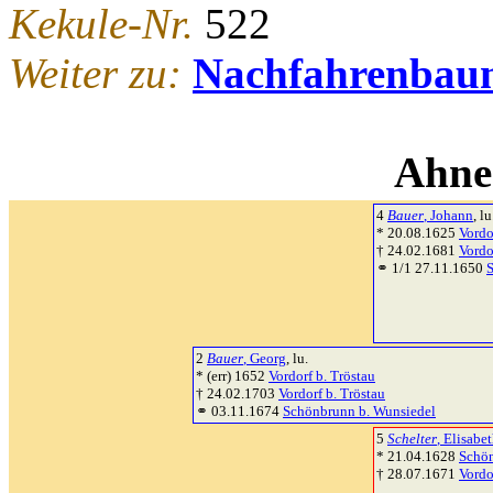
Kekule-Nr.
522
Weiter zu:
Nachfahrenbau
Ahne
4
Bauer
, Johann
, l
* 20.08.1625
Vordo
† 24.02.1681
Vordo
⚭ 1/1 27.11.1650
2
Bauer
, Georg
, lu.
* (err) 1652
Vordorf b. Tröstau
† 24.02.1703
Vordorf b. Tröstau
⚭ 03.11.1674
Schönbrunn b. Wunsiedel
5
Schelter
, Elisabe
* 21.04.1628
Schön
† 28.07.1671
Vordo