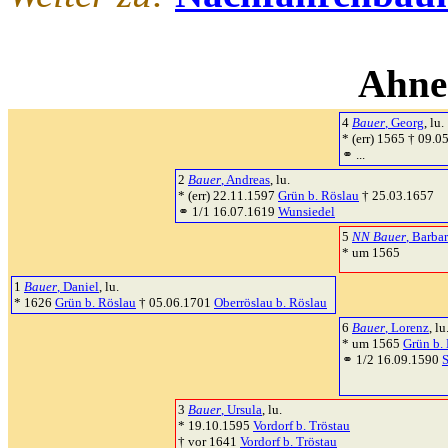
Ahne
4
Bauer
, Georg
, lu.
* (err) 1565 † 09.
⚭ ...
2
Bauer
, Andreas
, lu.
* (err) 22.11.1597
Grün b. Röslau
† 25.03.1657
⚭ 1/1 16.07.1619
Wunsiedel
5
NN Bauer
, Barba
* um 1565
1
Bauer
, Daniel
, lu.
* 1626
Grün b. Röslau
† 05.06.1701
Oberröslau b. Röslau
6
Bauer
, Lorenz
, lu
* um 1565
Grün b.
⚭ 1/2 16.09.1590
3
Bauer
, Ursula
, lu.
* 19.10.1595
Vordorf b. Tröstau
† vor 1641
Vordorf b. Tröstau