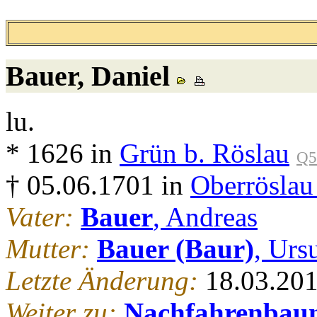
Bauer
, Daniel
lu.
* 1626 in
Grün b. Röslau
Q5
† 05.06.1701 in
Oberröslau
Vater:
Bauer
, Andreas
Mutter:
Bauer (Baur)
, Urs
Letzte Änderung:
18.03.20
Weiter zu:
Nachfahrenbau