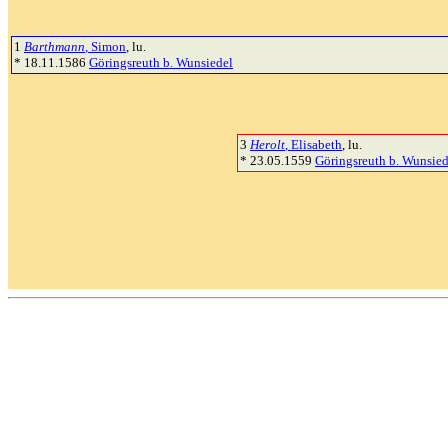
1
Barthmann
, Simon
, lu.
* 18.11.1586
Göringsreuth b. Wunsiedel
3
Herolt
, Elisabeth
, lu.
* 23.05.1559
Göringsreuth b. Wunsied