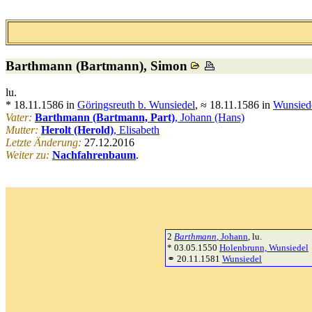
Barthmann (Bartmann)
, Simon
lu.
* 18.11.1586 in
Göringsreuth b. Wunsiedel
, ≈ 18.11.1586 in
Wunsied
Vater:
Barthmann (Bartmann, Part)
, Johann (Hans)
Mutter:
Herolt (Herold)
, Elisabeth
Letzte Änderung:
27.12.2016
Weiter zu:
Nachfahrenbaum
.
2
Barthmann
, Johann
, lu.
* 03.05.1550
Holenbrunn, Wunsiedel
⚭ 20.11.1581
Wunsiedel