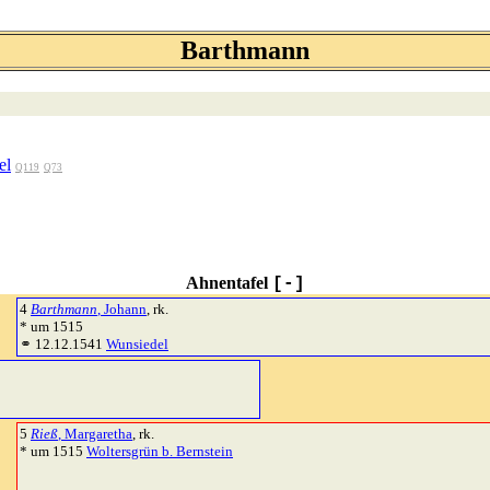
Barthmann
el
Q119
Q73
Ahnentafel
[-]
4
Barthmann
, Johann
, rk.
* um 1515
⚭ 12.12.1541
Wunsiedel
5
Rieß
, Margaretha
, rk.
* um 1515
Woltersgrün b. Bernstein