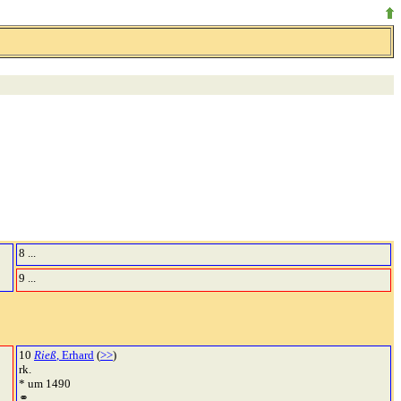
8 ...
9 ...
10
Rieß
, Erhard
(
>>
)
rk.
* um 1490
⚭ ...