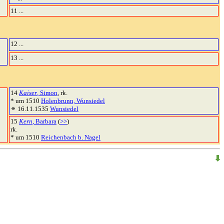
11 ...
12 ...
13 ...
14
Kaiser
, Simon
, rk.
* um 1510
Holenbrunn, Wunsiedel
⚭ 16.11.1535
Wunsiedel
15
Kern
, Barbara
(
>>
)
rk.
* um 1510
Reichenbach b. Nagel