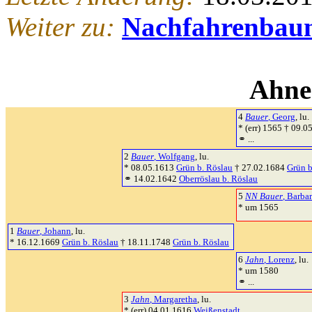
Weiter zu:
Nachfahrenbau
Ahne
4
Bauer
, Georg
, lu.
* (err) 1565 † 09.
⚭ ...
2
Bauer
, Wolfgang
, lu.
* 08.05.1613
Grün b. Röslau
† 27.02.1684
Grün b
⚭ 14.02.1642
Oberröslau b. Röslau
5
NN Bauer
, Barba
* um 1565
1
Bauer
, Johann
, lu.
* 16.12.1669
Grün b. Röslau
† 18.11.1748
Grün b. Röslau
6
Jahn
, Lorenz
, lu.
* um 1580
⚭ ...
3
Jahn
, Margaretha
, lu.
* (err) 04.01.1616
Weißenstadt