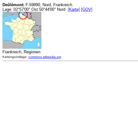
Deûlémont:
F-59890, Nord, Frankreich.
Lage: 02°57'00" Ost 50°44'00" Nord
[Karte]
[GOV]
Frankreich, Regionen
Kartengrundlage:
commons wikipedia.org