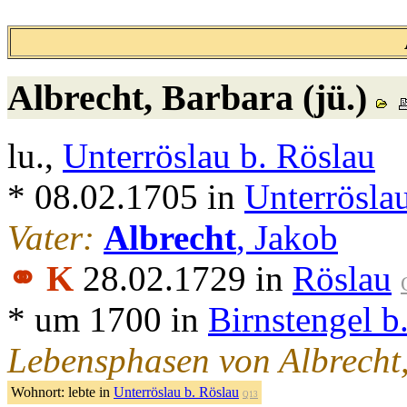
Albrecht
, Barbara (jü.)
lu.,
Unterröslau b. Röslau
* 08.02.1705 in
Unterrösla
Vater:
Albrecht
, Jakob
⚭ K
28.02.1729 in
Röslau
* um 1700 in
Birnstengel b
Lebensphasen von Albrecht
Wohnort:
lebte in
Unterröslau b. Röslau
Q13