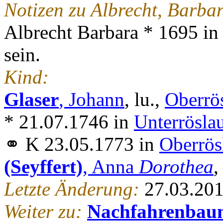
Notizen zu Albrecht, Barba
Albrecht Barbara * 1695 in 
sein.
Kind:
Glaser
, Johann
, lu.,
Oberrös
* 21.07.1746 in
Unterrösla
⚭ K 23.05.1773 in
Oberrös
(Seyffert)
, Anna
Dorothea
,
Letzte Änderung:
27.03.20
Weiter zu:
Nachfahrenbau