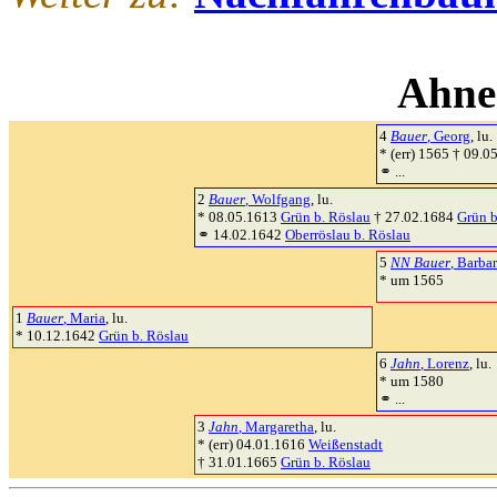
Ahne
4
Bauer
, Georg
, lu.
* (err) 1565 † 09.
⚭ ...
2
Bauer
, Wolfgang
, lu.
* 08.05.1613
Grün b. Röslau
† 27.02.1684
Grün b
⚭ 14.02.1642
Oberröslau b. Röslau
5
NN Bauer
, Barba
* um 1565
1
Bauer
, Maria
, lu.
* 10.12.1642
Grün b. Röslau
6
Jahn
, Lorenz
, lu.
* um 1580
⚭ ...
3
Jahn
, Margaretha
, lu.
* (err) 04.01.1616
Weißenstadt
† 31.01.1665
Grün b. Röslau