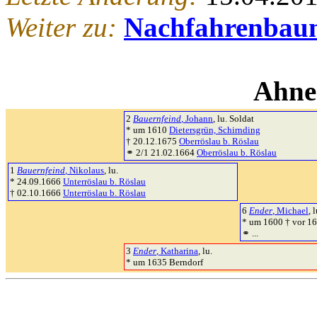
Weiter zu:
Nachfahrenbau
Ahne
2
Bauernfeind
, Johann
, lu. Soldat
* um 1610
Dietersgrün, Schirnding
† 20.12.1675
Oberröslau b. Röslau
⚭ 2/1 21.02.1664
Oberröslau b. Röslau
1
Bauernfeind
, Nikolaus
, lu.
* 24.09.1666
Unterröslau b. Röslau
† 02.10.1666
Unterröslau b. Röslau
6
Ender
, Michael
, l
* um 1600 † vor 1
⚭ ...
3
Ender
, Katharina
, lu.
* um 1635 Berndorf