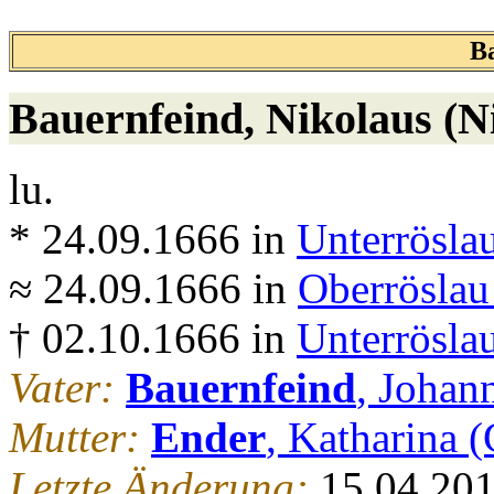
B
Bauernfeind
, Nikolaus (N
lu.
* 24.09.1666 in
Unterrösla
≈ 24.09.1666 in
Oberröslau
† 02.10.1666 in
Unterrösla
Vater:
Bauernfeind
, Johan
Mutter:
Ender
, Katharina (
Letzte Änderung:
15.04.20