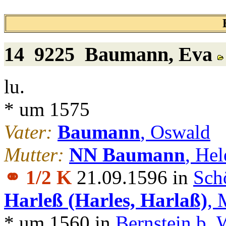
14 9225
Baumann
, Eva
lu.
* um 1575
Vater:
Baumann
, Oswald
Mutter:
NN Baumann
, He
⚭ 1/2 K
21.09.1596 in
Sch
Harleß (Harles, Harlaß)
, 
* um 1560 in
Bernstein b. 