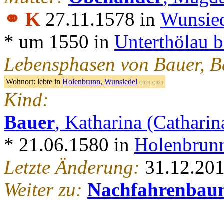
⚭ K
27.11.1578 in
Wunsie
* um 1550 in
Unterthölau b
Lebensphasen von Bauer, B
Wohnort:
lebte in
Holenbrunn, Wunsiedel
Q374
Q373
Kind:
Bauer
, Katharina (Catharin
* 21.06.1580 in
Holenbrunn
Letzte Änderung:
31.12.20
Weiter zu:
Nachfahrenbau