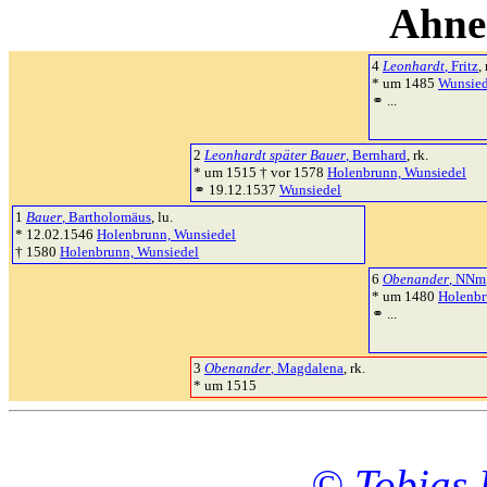
Ahne
4
Leonhardt
, Fritz
,
* um 1485
Wunsied
⚭ ...
2
Leonhardt später Bauer
, Bernhard
, rk.
* um 1515 † vor 1578
Holenbrunn, Wunsiedel
⚭ 19.12.1537
Wunsiedel
1
Bauer
, Bartholomäus
, lu.
* 12.02.1546
Holenbrunn, Wunsiedel
† 1580
Holenbrunn, Wunsiedel
6
Obenander
, NNm
* um 1480
Holenbr
⚭ ...
3
Obenander
, Magdalena
, rk.
* um 1515
© Tobias 