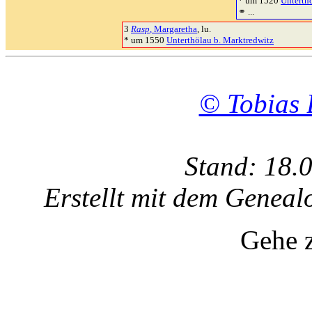
* um 1520
Unterth
⚭ ...
3
Rasp
, Margaretha
, lu.
* um 1550
Unterthölau b. Marktredwitz
© Tobias 
Stand: 18.
Erstellt mit dem Gene
Gehe 