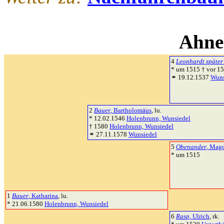
Ahne
4
Leonhardt später
* um 1515 † vor 1
⚭ 19.12.1537
Wuns
2
Bauer
, Bartholomäus
, lu.
* 12.02.1546
Holenbrunn, Wunsiedel
† 1580
Holenbrunn, Wunsiedel
⚭ 27.11.1578
Wunsiedel
5
Obenander
, Mag
* um 1515
1
Bauer
, Katharina
, lu.
* 21.06.1580
Holenbrunn, Wunsiedel
6
Rasp
, Ulrich
, rk.