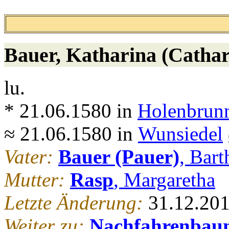
Bauer
, Katharina (Cathar
lu.
* 21.06.1580 in
Holenbrunn
≈ 21.06.1580 in
Wunsiedel
Vater:
Bauer (Pauer)
, Bart
Mutter:
Rasp
, Margaretha
Letzte Änderung:
31.12.20
Weiter zu:
Nachfahrenbau