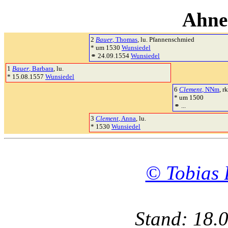
Ahne
2
Bauer
, Thomas
, lu. Pfannenschmied
* um 1530
Wunsiedel
⚭ 24.09.1554
Wunsiedel
1
Bauer
, Barbara
, lu.
* 15.08.1557
Wunsiedel
6
Clement
, NNm
, rk
* um 1500
⚭ ...
3
Clement
, Anna
, lu.
* 1530
Wunsiedel
© Tobias 
Stand: 18.