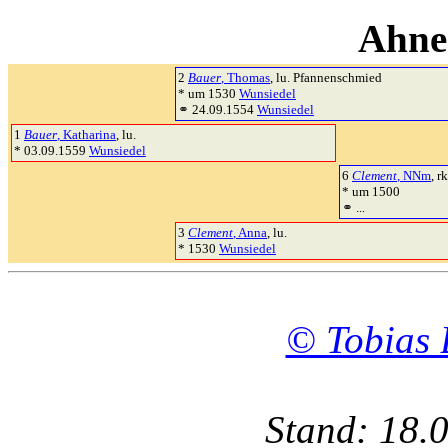
Ahne
2
Bauer
, Thomas
, lu. Pfannenschmied
* um 1530
Wunsiedel
⚭ 24.09.1554
Wunsiedel
1
Bauer
, Katharina
, lu.
* 03.09.1559
Wunsiedel
6
Clement
, NNm
, rk
* um 1500
⚭ ...
3
Clement
, Anna
, lu.
* 1530
Wunsiedel
© Tobias 
Stand: 18.