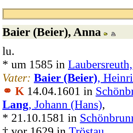
Baier (Beier)
, Anna
lu.
* um 1585 in
Laubersreuth
Vater:
Baier (Beier)
, Heinr
⚭ K
14.04.1601 in
Schönbr
Lang
, Johann (Hans)
,
* 21.10.1581 in
Schönbrunn
† vor 1629 in
Tröstau
.