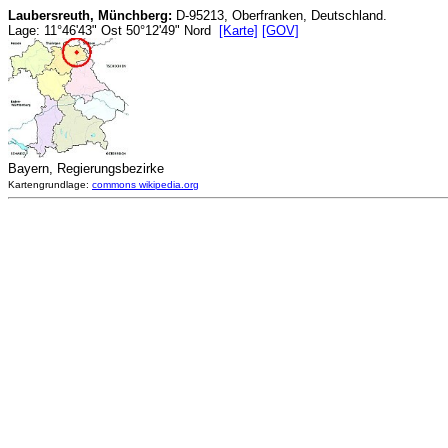
Laubersreuth, Münchberg:
D-95213, Oberfranken, Deutschland.
Lage: 11°46'43" Ost 50°12'49" Nord
[Karte]
[GOV]
Bayern, Regierungsbezirke
Kartengrundlage:
commons wikipedia.org