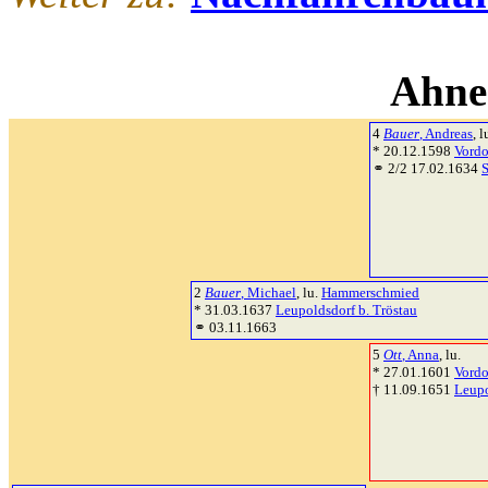
Ahne
4
Bauer
, Andreas
, l
* 20.12.1598
Vordo
⚭ 2/2 17.02.1634
2
Bauer
, Michael
, lu.
Hammerschmied
* 31.03.1637
Leupoldsdorf b. Tröstau
⚭ 03.11.1663
5
Ott
, Anna
, lu.
* 27.01.1601
Vordo
† 11.09.1651
Leupo