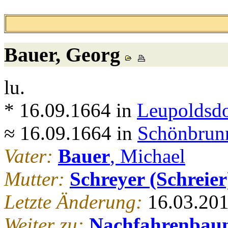
Bauer
, Georg
lu.
* 16.09.1664 in
Leupoldsdo
≈ 16.09.1664 in
Schönbrunn
Vater:
Bauer
, Michael
Mutter:
Schreyer (Schreier
Letzte Änderung:
16.03.20
Weiter zu:
Nachfahrenbau