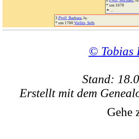
6
Prell
, Michael
, lu
* um 1670
⚭ ...
3
Prell
, Barbara
, lu.
* um 1700
Vielitz, Selb
© Tobias 
Stand: 18.
Erstellt mit dem Gene
Gehe 