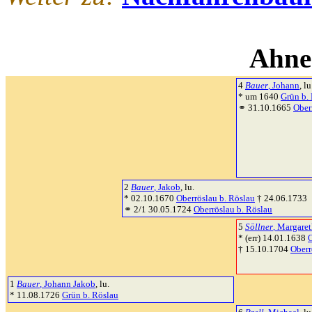
Ahne
4
Bauer
, Johann
, lu
* um 1640
Grün b.
⚭ 31.10.1665
Ober
2
Bauer
, Jakob
, lu.
* 02.10.1670
Oberröslau b. Röslau
† 24.06.1733
⚭ 2/1 30.05.1724
Oberröslau b. Röslau
5
Söllner
, Margare
* (err) 14.01.1638
O
† 15.10.1704
Oberr
1
Bauer
, Johann Jakob
, lu.
* 11.08.1726
Grün b. Röslau