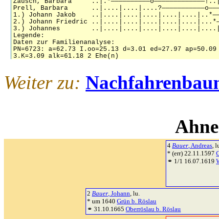
Weiter zu:
Nachfahrenbau
Ahne
4
Bauer
, Andreas
, l
* (err) 22.11.1597
G
⚭ 1/1 16.07.1619
2
Bauer
, Johann
, lu.
* um 1640
Grün b. Röslau
⚭ 31.10.1665
Oberröslau b. Röslau