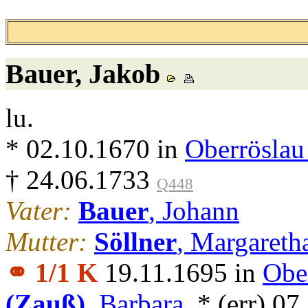
Bauer
, Jakob
lu.
* 02.10.1670 in
Oberröslau
† 24.06.1733
Q448
Vater:
Bauer
, Johann
Mutter:
Söllner
, Margareth
⚭ 1/1 K
19.11.1695 in
Obe
(Zauß)
, Barbara
, * (err) 0