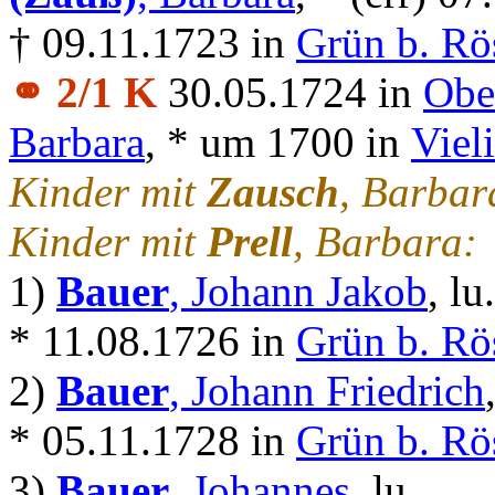
† 09.11.1723 in
Grün b. Rö
⚭ 2/1 K
30.05.1724 in
Obe
Barbara
, * um 1700 in
Vieli
Kinder mit
Zausch
, Barba
Kinder mit
Prell
, Barbara:
1)
Bauer
, Johann Jakob
, lu.
* 11.08.1726 in
Grün b. Rö
2)
Bauer
, Johann Friedrich
* 05.11.1728 in
Grün b. Rö
3)
Bauer
, Johannes
, lu.