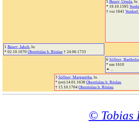
5
Bauer
, Ursula
, lu.
* 19.10.1595
Vordo
† vor 1641
Vordorf 
1
Bauer
, Jakob
, lu.
* 02.10.1670
Oberröslau b. Röslau
† 24.06.1733
6
Söllner
, Barthol
* um 1610
⚭ ...
3
Söllner
, Margaretha
, lu.
* (err) 14.01.1638
Oberröslau b. Röslau
† 15.10.1704
Oberröslau b. Röslau
© Tobias 