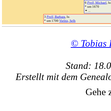
6
Prell
, Michael
, lu
* um 1670
⚭ ...
3
Prell
, Barbara
, lu.
* um 1700
Vielitz, Selb
© Tobias 
Stand: 18.
Erstellt mit dem Gene
Gehe 