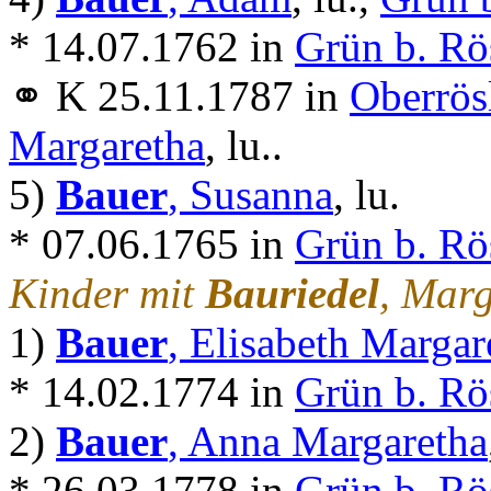
* 14.07.1762 in
Grün b. Rö
⚭ K 25.11.1787 in
Oberrös
Margaretha
, lu..
5)
Bauer
, Susanna
, lu.
* 07.06.1765 in
Grün b. Rö
Kinder mit
Bauriedel
, Marg
1)
Bauer
, Elisabeth Margar
* 14.02.1774 in
Grün b. Rö
2)
Bauer
, Anna Margaretha
* 26.03.1778 in
Grün b. Rö