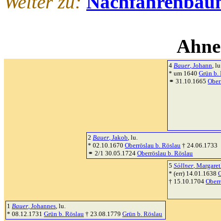
Weiter zu:
Nachfahrenbau
Ahne
4
Bauer
, Johann
, lu
* um 1640
Grün b.
⚭ 31.10.1665
Ober
2
Bauer
, Jakob
, lu.
* 02.10.1670
Oberröslau b. Röslau
† 24.06.1733
⚭ 2/1 30.05.1724
Oberröslau b. Röslau
5
Söllner
, Margare
* (err) 14.01.1638
O
† 15.10.1704
Oberr
1
Bauer
, Johannes
, lu.
* 08.12.1731
Grün b. Röslau
† 23.08.1779
Grün b. Röslau