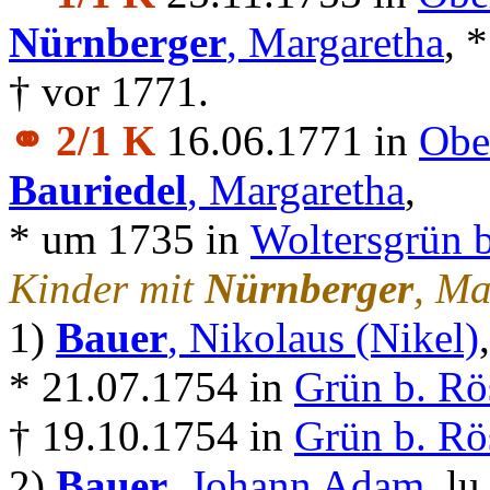
Nürnberger
, Margaretha
, 
† vor 1771.
⚭ 2/1 K
16.06.1771 in
Obe
Bauriedel
, Margaretha
,
* um 1735 in
Woltersgrün b
Kinder mit
Nürnberger
, Ma
1)
Bauer
, Nikolaus (Nikel)
* 21.07.1754 in
Grün b. Rö
† 19.10.1754 in
Grün b. Rö
2)
Bauer
, Johann Adam
, lu