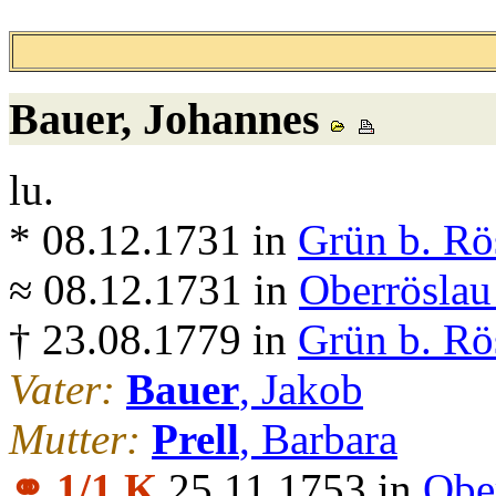
Bauer
, Johannes
lu.
* 08.12.1731 in
Grün b. Rö
≈ 08.12.1731 in
Oberröslau
† 23.08.1779 in
Grün b. Rö
Vater:
Bauer
, Jakob
Mutter:
Prell
, Barbara
⚭ 1/1 K
25.11.1753 in
Obe