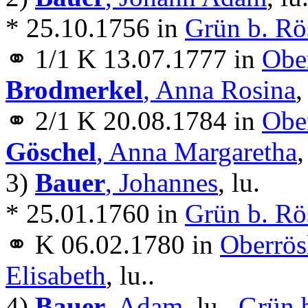
* 25.10.1756 in
Grün b. Rö
⚭ 1/1 K 13.07.1777 in
Ober
Brodmerkel
, Anna Rosina
,
⚭ 2/1 K 20.08.1784 in
Ober
Göschel
, Anna Margaretha
,
3)
Bauer
, Johannes
, lu.
* 25.01.1760 in
Grün b. Rö
⚭ K 06.02.1780 in
Oberrös
Elisabeth
, lu..
4)
Bauer
, Adam
, lu.,
Grün 