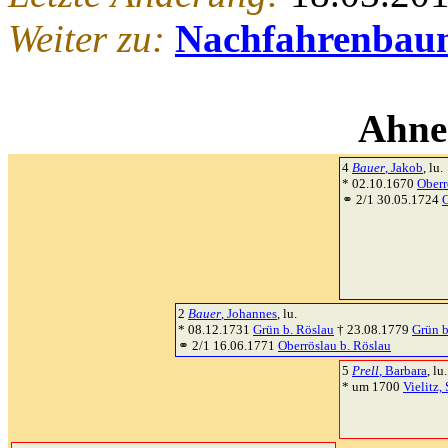
Weiter zu:
Nachfahrenbau
Ahne
4
Bauer
, Jakob
, lu.
* 02.10.1670
Oberr
⚭ 2/1 30.05.1724
O
2
Bauer
, Johannes
, lu.
* 08.12.1731
Grün b. Röslau
† 23.08.1779
Grün b
⚭ 2/1 16.06.1771
Oberröslau b. Röslau
5
Prell
, Barbara
, lu.
* um 1700
Vielitz,