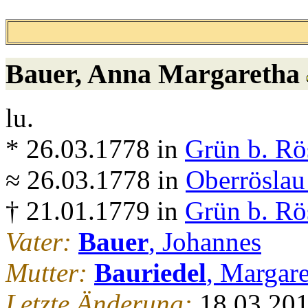
Bauer
, Anna Margaretha
lu.
* 26.03.1778 in
Grün b. Rö
≈ 26.03.1778 in
Oberröslau
† 21.01.1779 in
Grün b. Rö
Vater:
Bauer
, Johannes
Mutter:
Bauriedel
, Margar
Letzte Änderung:
18.03.20