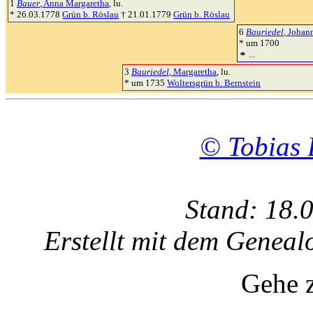
1
Bauer
, Anna Margaretha
, lu.
* 26.03.1778
Grün b. Röslau
† 21.01.1779
Grün b. Röslau
6
Bauriedel
, Johan
* um 1700
⚭ ...
3
Bauriedel
, Margaretha
, lu.
* um 1735
Woltersgrün b. Bernstein
© Tobias 
Stand: 18.
Erstellt mit dem Gene
Gehe 