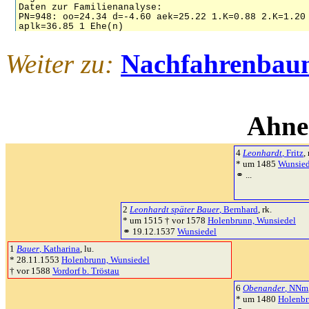
Weiter zu:
Nachfahrenbau
Ahne
4
Leonhardt
, Fritz
,
* um 1485
Wunsied
⚭ ...
2
Leonhardt später Bauer
, Bernhard
, rk.
* um 1515 † vor 1578
Holenbrunn, Wunsiedel
⚭ 19.12.1537
Wunsiedel
1
Bauer
, Katharina
, lu.
* 28.11.1553
Holenbrunn, Wunsiedel
† vor 1588
Vordorf b. Tröstau
6
Obenander
, NNm
* um 1480
Holenbr