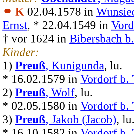
⚭ K
02.04.1578 in
Wunsie
Ernst
, * 22.04.1549 in
Vord
† vor 1624 in
Bibersbach b
Kinder:
1)
Preuß
, Kunigunda
, lu.
* 16.02.1579 in
Vordorf b. 
2)
Preuß
, Wolf
, lu.
* 02.05.1580 in
Vordorf b. 
3)
Preuß
, Jakob (Jacob)
, lu
* 16.10.1582 in
Vordorf b. 