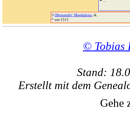
⚭ ...
3
Obenander
, Magdalena
, rk.
* um 1515
© Tobias 
Stand: 18.
Erstellt mit dem Gene
Gehe 