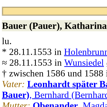
Bauer (Pauer)
, Katharina
lu.
* 28.11.1553 in
Holenbrunn
≈ 28.11.1553 in
Wunsiedel
† zwischen 1586 und 1588
Vater:
Leonhardt später Ba
Bauer)
, Bernhard (Bernhar
Mutter:
Obenander
, Magd