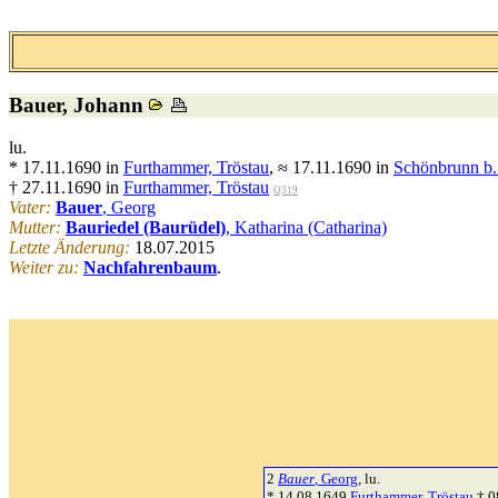
Bauer
, Johann
lu.
* 17.11.1690 in
Furthammer, Tröstau
, ≈ 17.11.1690 in
Schönbrunn b.
† 27.11.1690 in
Furthammer, Tröstau
Q319
Vater:
Bauer
, Georg
Mutter:
Bauriedel (Baurüdel)
, Katharina (Catharina)
Letzte Änderung:
18.07.2015
Weiter zu:
Nachfahrenbaum
.
2
Bauer
, Georg
, lu.
* 14.08.1649
Furthammer, Tröstau
† 0