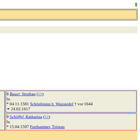
8
Bauer
, Stephan
(
>>
)
lu.
* 04.11.1581
Schönbrunn b. Wunsiedel
† vor 1644
⚭ 24.02.1617
9
Schöffel
, Katharina
(
>>
)
lu.
* 15.04.1597
Furthammer, Tröstau