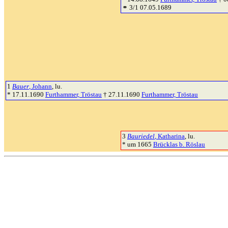
⚭ 3/1 07.05.1689
1
Bauer
, Johann
, lu.
* 17.11.1690
Furthammer, Tröstau
† 27.11.1690
Furthammer, Tröstau
3
Bauriedel
, Katharina
, lu.
* um 1665
Brücklas b. Röslau