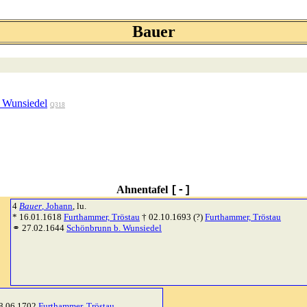
Bauer
 Wunsiedel
Q318
Ahnentafel
[-]
4
Bauer
, Johann
, lu.
* 16.01.1618
Furthammer, Tröstau
† 02.10.1693 (?)
Furthammer, Tröstau
⚭ 27.02.1644
Schönbrunn b. Wunsiedel
8.06.1702
Furthammer, Tröstau