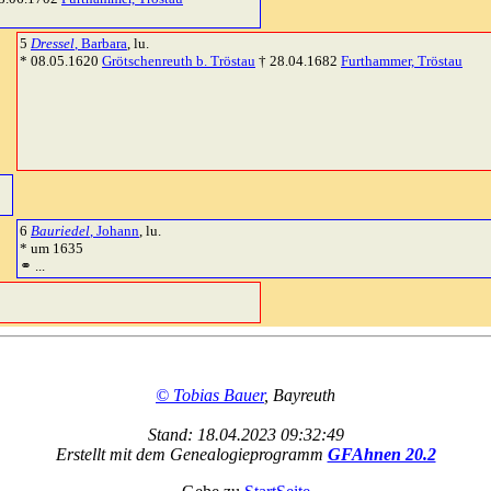
5
Dressel
, Barbara
, lu.
* 08.05.1620
Grötschenreuth b. Tröstau
† 28.04.1682
Furthammer, Tröstau
6
Bauriedel
, Johann
, lu.
* um 1635
⚭ ...
© Tobias Bauer
, Bayreuth
Stand: 18.04.2023 09:32:49
Erstellt mit dem Genealogieprogramm
GFAhnen 20.2