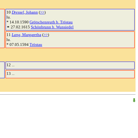
10
Dressel
, Johann
(
>>
)
lu.
* 14.10.1590
Grötschenreuth b. Tröstau
⚭ 27.02.1615
Schönbrunn b. Wunsiedel
11
Lang
, Margaretha
(
>>
)
lu.
* 07.05.1594
Tröstau
12 ...
13 ...