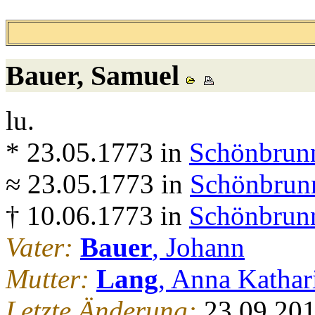
Bauer
, Samuel
lu.
* 23.05.1773 in
Schönbrunn
≈ 23.05.1773 in
Schönbrunn
† 10.06.1773 in
Schönbrunn
Vater:
Bauer
, Johann
Mutter:
Lang
, Anna Kathar
Letzte Änderung:
23.09.20