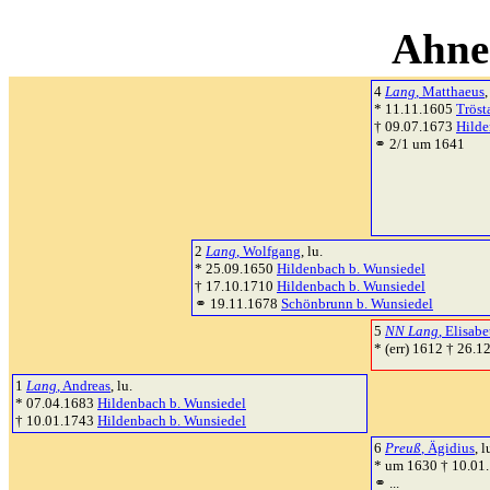
Ahne
4
Lang
, Matthaeus
,
* 11.11.1605
Tröst
† 09.07.1673
Hilde
⚭ 2/1 um 1641
2
Lang
, Wolfgang
, lu.
* 25.09.1650
Hildenbach b. Wunsiedel
† 17.10.1710
Hildenbach b. Wunsiedel
⚭ 19.11.1678
Schönbrunn b. Wunsiedel
5
NN Lang
, Elisabe
* (err) 1612 † 26.
1
Lang
, Andreas
, lu.
* 07.04.1683
Hildenbach b. Wunsiedel
† 10.01.1743
Hildenbach b. Wunsiedel
6
Preuß
, Ägidius
, l
* um 1630 † 10.01
⚭ ...