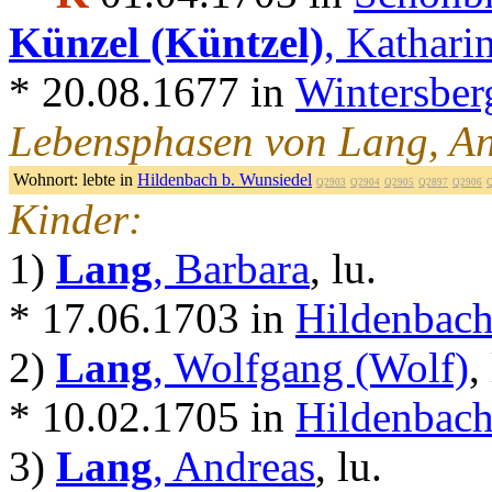
Künzel (Küntzel)
, Kathari
* 20.08.1677 in
Wintersber
Lebensphasen von Lang, An
Wohnort:
lebte in
Hildenbach b. Wunsiedel
Q2903
Q2904
Q2905
Q2897
Q2906
Kinder:
1)
Lang
, Barbara
, lu.
* 17.06.1703 in
Hildenbach
2)
Lang
, Wolfgang (Wolf)
,
* 10.02.1705 in
Hildenbach
3)
Lang
, Andreas
, lu.