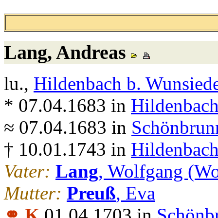
Lang
, Andreas
lu.,
Hildenbach b. Wunsiede
* 07.04.1683 in
Hildenbach
≈ 07.04.1683 in
Schönbrunn
† 10.01.1743 in
Hildenbach
Vater:
Lang
, Wolfgang (Wo
Mutter:
Preuß
, Eva
⚭ K
01.04.1703 in
Schönbr