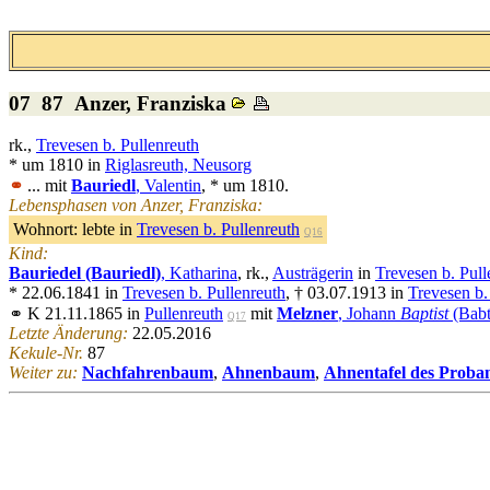
07 87
Anzer
, Franziska
rk.,
Trevesen b. Pullenreuth
* um 1810 in
Riglasreuth, Neusorg
⚭
... mit
Bauriedl
, Valentin
, * um 1810.
Lebensphasen von Anzer, Franziska:
Wohnort:
lebte in
Trevesen b. Pullenreuth
Q16
Kind:
Bauriedel (Bauriedl)
, Katharina
, rk.,
Austrägerin
in
Trevesen b. Pull
* 22.06.1841 in
Trevesen b. Pullenreuth
, † 03.07.1913 in
Trevesen b.
⚭ K 21.11.1865 in
Pullenreuth
mit
Melzner
, Johann
Baptist
(Babt
Q17
Letzte Änderung:
22.05.2016
Kekule-Nr.
87
Weiter zu:
Nachfahrenbaum
,
Ahnenbaum
,
Ahnentafel des Proba