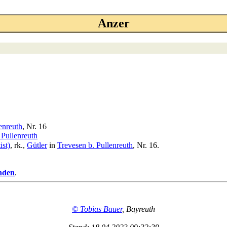
Anzer
enreuth
, Nr. 16
 Pullenreuth
ist)
, rk.,
Gütler
in
Trevesen b. Pullenreuth
, Nr. 16.
nden
.
© Tobias Bauer
, Bayreuth