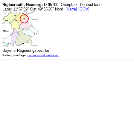
Riglasreuth, Neusorg:
D-95700, Oberpfalz, Deutschland.
Lage: 11°57'59" Ost 49°55'20" Nord
[Karte]
[GOV]
Bayern, Regierungsbezirke
Kartengrundlage:
commons wikipedia.org