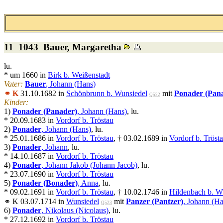
11 1043
Bauer
, Margaretha
lu.
* um 1660 in
Birk b. Weißenstadt
Vater:
Bauer
, Johann (Hans)
⚭ K
31.10.1682 in
Schönbrunn b. Wunsiedel
mit
Ponader (Pan
Q522
Kinder:
1)
Ponader (Panader)
, Johann (Hans)
, lu.
* 20.09.1683 in
Vordorf b. Tröstau
2)
Ponader
, Johann (Hans)
, lu.
* 25.01.1686 in
Vordorf b. Tröstau
, † 03.02.1689 in
Vordorf b. Tröst
3)
Ponader
, Johann
, lu.
* 14.10.1687 in
Vordorf b. Tröstau
4)
Ponader
, Johann Jakob (Johann Jacob)
, lu.
* 23.07.1690 in
Vordorf b. Tröstau
5)
Ponader (Bonader)
, Anna
, lu.
* 09.02.1691 in
Vordorf b. Tröstau
, † 10.02.1746 in
Hildenbach b. W
⚭ K 03.07.1714 in
Wunsiedel
mit
Panzer (Pantzer)
, Johann (Ha
Q523
6)
Ponader
, Nikolaus (Nicolaus)
, lu.
* 27.12.1692 in
Vordorf b. Tröstau