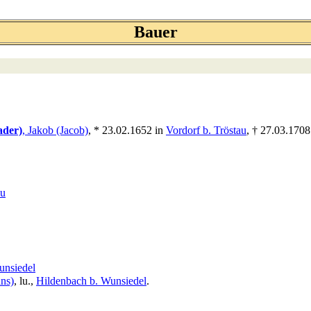
Bauer
ader)
, Jakob (Jacob)
, * 23.02.1652 in
Vordorf b. Tröstau
, † 27.03.1708
au
unsiedel
ns)
, lu.,
Hildenbach b. Wunsiedel
.