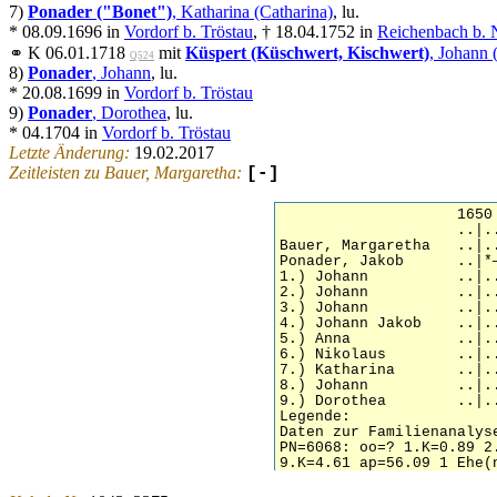
7)
Ponader ("Bonet")
, Katharina (Catharina)
, lu.
* 08.09.1696 in
Vordorf b. Tröstau
, † 18.04.1752 in
Reichenbach b. 
⚭ K 06.01.1718
mit
Küspert (Küschwert, Kischwert)
, Johann 
Q524
8)
Ponader
, Johann
, lu.
* 20.08.1699 in
Vordorf b. Tröstau
9)
Ponader
, Dorothea
, lu.
* 04.1704 in
Vordorf b. Tröstau
Letzte Änderung:
19.02.2017
Zeitleisten zu Bauer, Margaretha:
[-]