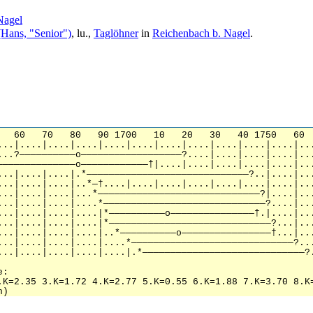
Nagel
(Hans, "Senior")
, lu.,
Taglöhner
in
Reichenbach b. Nagel
.