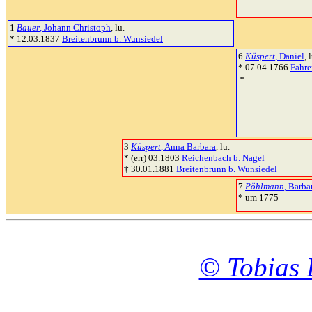
1
Bauer
, Johann Christoph
, lu.
* 12.03.1837
Breitenbrunn b. Wunsiedel
6
Küspert
, Daniel
, 
* 07.04.1766
Fahre
⚭ ...
3
Küspert
, Anna Barbara
, lu.
* (err) 03.1803
Reichenbach b. Nagel
† 30.01.1881
Breitenbrunn b. Wunsiedel
7
Pöhlmann
, Barba
* um 1775
© Tobias 