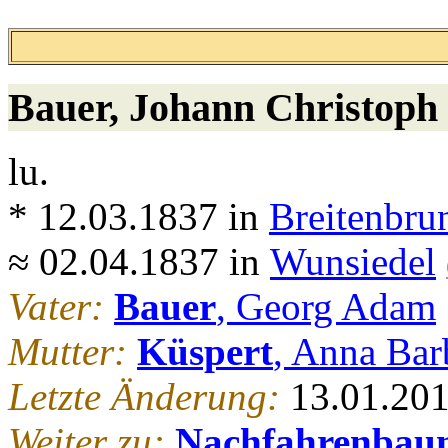
Bauer
, Johann Christoph
lu.
* 12.03.1837 in
Breitenbru
≈ 02.04.1837 in
Wunsiedel
Vater:
Bauer
, Georg Adam
Mutter:
Küspert
, Anna Bar
Letzte Änderung:
13.01.20
Weiter zu:
Nachfahrenbau