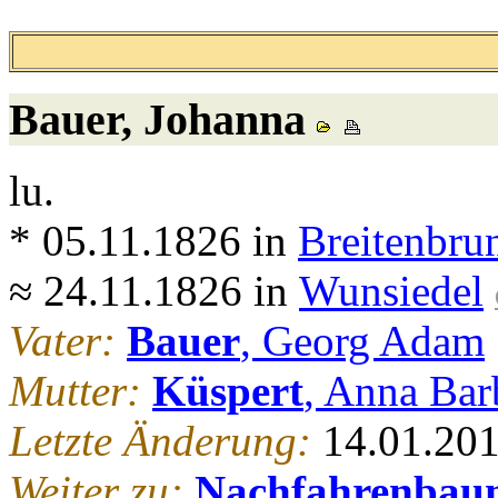
Bauer
, Johanna
lu.
* 05.11.1826 in
Breitenbru
≈ 24.11.1826 in
Wunsiedel
Vater:
Bauer
, Georg Adam
Mutter:
Küspert
, Anna Bar
Letzte Änderung:
14.01.20
Weiter zu:
Nachfahrenbau