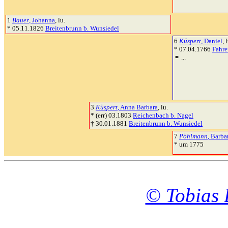
1
Bauer
, Johanna
, lu.
* 05.11.1826
Breitenbrunn b. Wunsiedel
6
Küspert
, Daniel
, 
* 07.04.1766
Fahre
⚭ ...
3
Küspert
, Anna Barbara
, lu.
* (err) 03.1803
Reichenbach b. Nagel
† 30.01.1881
Breitenbrunn b. Wunsiedel
7
Pöhlmann
, Barba
* um 1775
© Tobias 