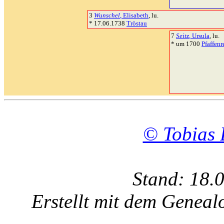
3
Wunschel
, Elisabeth
, lu.
* 17.06.1738
Tröstau
7
Seitz
, Ursula
, lu.
* um 1700
Pfaffenr
© Tobias 
Stand: 18.
Erstellt mit dem Gene