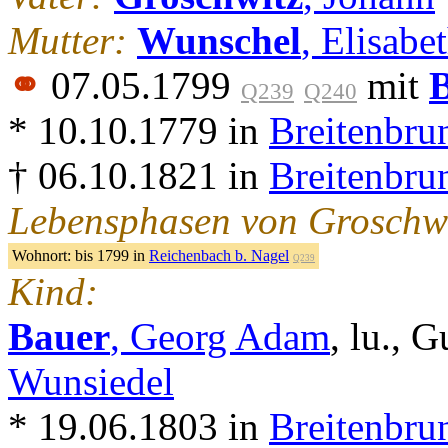
Mutter:
Wunschel
, Elisabe
⚭
07.05.1799
mit
Q239
Q240
* 10.10.1779 in
Breitenbru
† 06.10.1821 in
Breitenbru
Lebensphasen von Groschwi
Wohnort:
bis 1799 in
Reichenbach b. Nagel
Q239
Kind:
Bauer
, Georg Adam
, lu., 
Wunsiedel
* 19.06.1803 in
Breitenbru