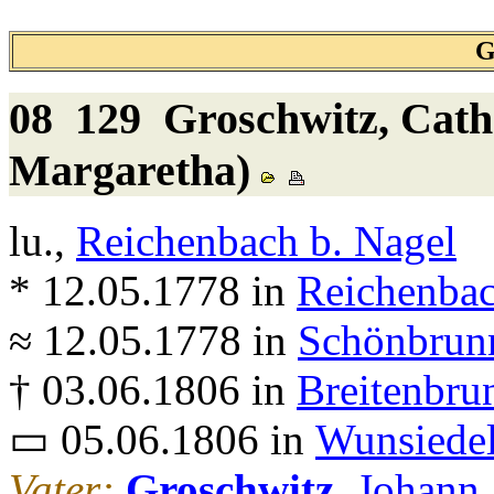
G
08 129
Groschwitz
, Cat
Margaretha)
lu.,
Reichenbach b. Nagel
* 12.05.1778 in
Reichenbac
≈ 12.05.1778 in
Schönbrunn
† 03.06.1806 in
Breitenbru
▭ 05.06.1806 in
Wunsiede
Vater:
Groschwitz
, Johann