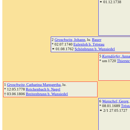
⚭ 01.12.1738
2
Groschwitz
, Johann
, lu.
Bauer
* 02.07.1740
Eulenloh b. Tröstau
⚭ 01.08.1762
Schönbrunn b. Wunsiedel
5
Korndörfer
, Anna
* um 1720
Thierste
1
Groschwitz
, Catharina Margaretha
, lu.
* 12.05.1778
Reichenbach b. Nagel
† 03.06.1806
Breitenbrunn b. Wunsiedel
6
Wunschel
, Georg
* 08.01.1689
Tröst
⚭ 2/1 27.05.1727