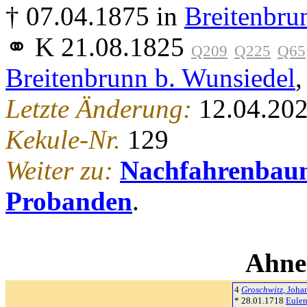
† 07.04.1875 in
Breitenbru
⚭ K 21.08.1825
Q209
Q225
Q65
Breitenbrunn b. Wunsiedel
,
Letzte Änderung:
12.04.202
Kekule-Nr.
129
Weiter zu:
Nachfahrenbau
Probanden
.
Ahne
4
Groschwitz
, Joha
* 28.01.1718
Eulen