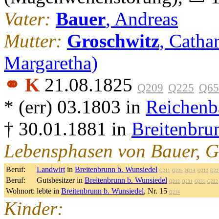
Vater:
Bauer
, Andreas
Mutter:
Groschwitz
, Catha
Margaretha)
⚭ K
21.08.1825
Q209
Q225
Q65
* (err) 03.1803 in
Reichenb
† 30.01.1881 in
Breitenbru
Lebensphasen von Bauer, 
Beruf:
Landwirt
in
Breitenbrunn b. Wunsiedel
Q211
Q226
Q214
Q212
Q22
Beruf:
Gutsbesitzer in
Breitenbrunn b. Wunsiedel
Q212
Q231
Q231
Q232
Wohnort:
lebte in
Breitenbrunn b. Wunsiedel
, Nr. 15
Q214
Kinder: