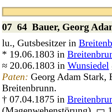
07 64
Bauer
, Georg Ad
lu., Gutsbesitzer in
Breiten
* 19.06.1803 in
Breitenbru
≈ 20.06.1803 in
Wunsiedel
Paten:
Georg Adam Stark, 
Breitenbrunn.
† 07.04.1875 in
Breitenbru
(Magenwehenstörung), ▭ 1