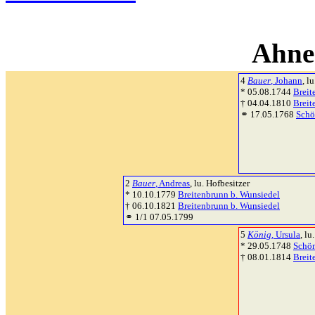
Ahne
4
Bauer
, Johann
, l
* 05.08.1744
Breit
† 04.04.1810
Breit
⚭ 17.05.1768
Schö
2
Bauer
, Andreas
, lu. Hofbesitzer
* 10.10.1779
Breitenbrunn b. Wunsiedel
† 06.10.1821
Breitenbrunn b. Wunsiedel
⚭ 1/1 07.05.1799
5
König
, Ursula
, lu.
* 29.05.1748
Schön
† 08.01.1814
Breit