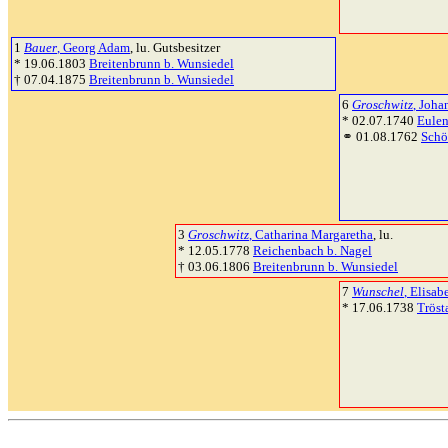
1
Bauer
, Georg Adam
, lu. Gutsbesitzer
* 19.06.1803
Breitenbrunn b. Wunsiedel
† 07.04.1875
Breitenbrunn b. Wunsiedel
6
Groschwitz
, Joha
* 02.07.1740
Eulen
⚭ 01.08.1762
Schö
3
Groschwitz
, Catharina Margaretha
, lu.
* 12.05.1778
Reichenbach b. Nagel
† 03.06.1806
Breitenbrunn b. Wunsiedel
7
Wunschel
, Elisab
* 17.06.1738
Tröst