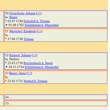
10
Groschwitz
, Johann
(
>>
)
lu.
Bauer
* 02.07.1740
Eulenloh b. Tröstau
⚭ 01.08.1762
Schönbrunn b. Wunsiedel
11
Wunschel
, Elisabeth
(
>>
)
lu.
* 17.06.1738
Tröstau
12
Küspert
, Johann
(
>>
)
lu. Pächter
* 25.03.1718
Reichenbach b. Nagel
⚭ 29.11.1754
Schönbrunn b. Wunsiedel
13
Bauer
, Anna
(
>>
)
lu.
* 21.02.1721
Vordorf b. Tröstau
14 ...
15 ...