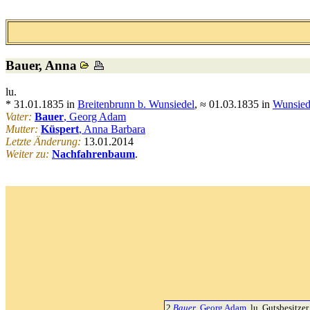
Bauer
, Anna
lu.
* 31.01.1835 in
Breitenbrunn b. Wunsiedel
, ≈ 01.03.1835 in
Wunsied
Vater:
Bauer
, Georg Adam
Mutter:
Küspert
, Anna Barbara
Letzte Änderung:
13.01.2014
Weiter zu:
Nachfahrenbaum
.
2
Bauer
, Georg Adam
, lu. Gutsbesitzer