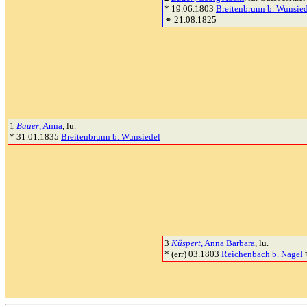
* 19.06.1803
Breitenbrunn b. Wunsie
⚭ 21.08.1825
1
Bauer
, Anna
, lu.
* 31.01.1835
Breitenbrunn b. Wunsiedel
3
Küspert
, Anna Barbara
, lu.
* (err) 03.1803
Reichenbach b. Nagel