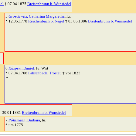
del
† 07.04.1875
Breitenbrunn b. Wunsiedel
5
Groschwitz
, Catharina Margaretha
, lu.
* 12.05.1778
Reichenbach b. Nagel
† 03.06.1806
Breitenbrunn b. Wunsiedel
6
Küspert
, Daniel
, lu. Wirt
* 07.04.1766
Fahrenbach, Tröstau
† vor 1825
⚭ ...
† 30.01.1881
Breitenbrunn b. Wunsiedel
7
Pöhlmann
, Barbara
, lu.
* um 1775