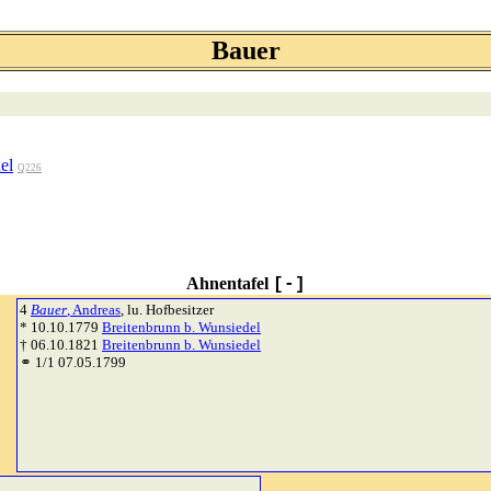
Bauer
el
Q226
Ahnentafel
[-]
4
Bauer
, Andreas
, lu. Hofbesitzer
* 10.10.1779
Breitenbrunn b. Wunsiedel
† 06.10.1821
Breitenbrunn b. Wunsiedel
⚭ 1/1 07.05.1799