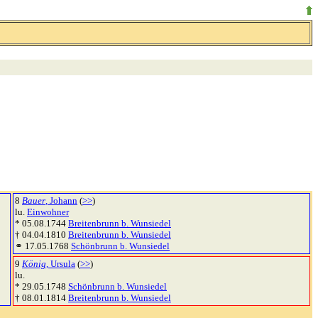
8
Bauer
, Johann
(
>>
)
lu.
Einwohner
* 05.08.1744
Breitenbrunn b. Wunsiedel
† 04.04.1810
Breitenbrunn b. Wunsiedel
⚭ 17.05.1768
Schönbrunn b. Wunsiedel
9
König
, Ursula
(
>>
)
lu.
* 29.05.1748
Schönbrunn b. Wunsiedel
† 08.01.1814
Breitenbrunn b. Wunsiedel