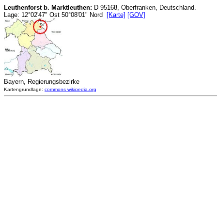
Leuthenforst b. Marktleuthen:
D-95168, Oberfranken, Deutschland.
Lage: 12°02'47" Ost 50°08'01" Nord
[Karte]
[GOV]
Bayern, Regierungsbezirke
Kartengrundlage:
commons wikipedia.org