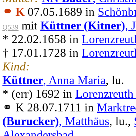
⚭ K
07.05.1689 in
Schönbr
mit
Küttner (Kitner)
, 
Q539
* 22.02.1658 in
Lorenzreut
† 17.01.1728 in
Lorenzreut
Kind:
Küttner
, Anna Maria
, lu.
* (err) 1692 in
Lorenzreuth
⚭ K 28.07.1711 in
Marktre
(Burucker)
, Matthäus
, lu.,
Alexandersbad
.