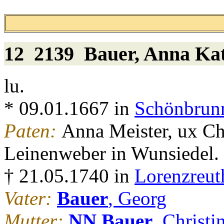
12 2139
Bauer
, Anna Ka
lu.
* 09.01.1667 in
Schönbrunn
Paten:
Anna Meister, ux Ch
Leinenweber in Wunsiedel.
† 21.05.1740 in
Lorenzreut
Vater:
Bauer
, Georg
Mutter:
NN Bauer
, Christi