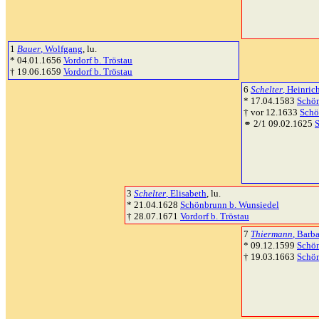
1
Bauer
, Wolfgang
, lu.
* 04.01.1656
Vordorf b. Tröstau
† 19.06.1659
Vordorf b. Tröstau
6
Schelter
, Heinric
* 17.04.1583
Schön
† vor 12.1633
Schö
⚭ 2/1 09.02.1625
3
Schelter
, Elisabeth
, lu.
* 21.04.1628
Schönbrunn b. Wunsiedel
† 28.07.1671
Vordorf b. Tröstau
7
Thiermann
, Barb
* 09.12.1599
Schön
† 19.03.1663
Schön