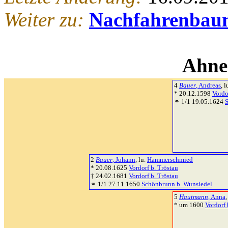
Weiter zu:
Nachfahrenbau
Ahne
4
Bauer
, Andreas
, l
* 20.12.1598
Vordo
⚭ 1/1 19.05.1624
2
Bauer
, Johann
, lu.
Hammerschmied
* 20.08.1625
Vordorf b. Tröstau
† 24.02.1681
Vordorf b. Tröstau
⚭ 1/1 27.11.1650
Schönbrunn b. Wunsiedel
5
Hautmann
, Anna
,
* um 1600
Vordorf 