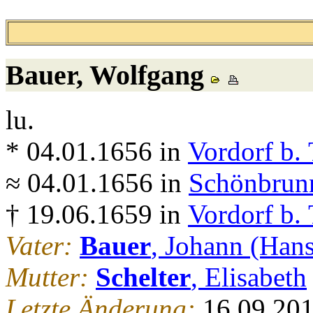
Bauer
, Wolfgang
lu.
* 04.01.1656 in
Vordorf b. 
≈ 04.01.1656 in
Schönbrunn
† 19.06.1659 in
Vordorf b. 
Vater:
Bauer
, Johann (Hans
Mutter:
Schelter
, Elisabeth
Letzte Änderung:
16.09.20