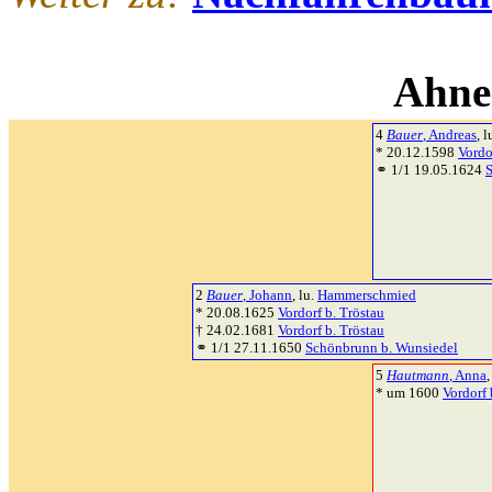
Ahne
4
Bauer
, Andreas
, l
* 20.12.1598
Vordo
⚭ 1/1 19.05.1624
2
Bauer
, Johann
, lu.
Hammerschmied
* 20.08.1625
Vordorf b. Tröstau
† 24.02.1681
Vordorf b. Tröstau
⚭ 1/1 27.11.1650
Schönbrunn b. Wunsiedel
5
Hautmann
, Anna
,
* um 1600
Vordorf 