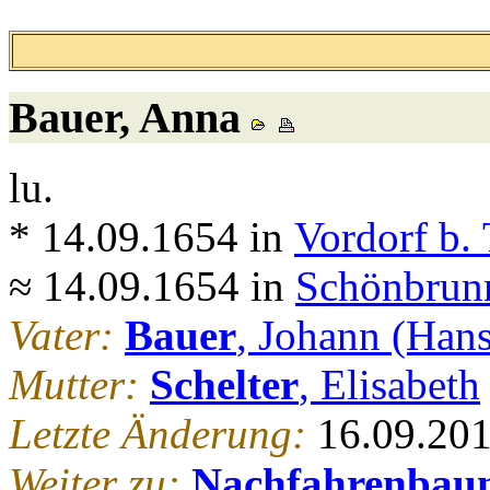
Bauer
, Anna
lu.
* 14.09.1654 in
Vordorf b. 
≈ 14.09.1654 in
Schönbrunn
Vater:
Bauer
, Johann (Hans
Mutter:
Schelter
, Elisabeth
Letzte Änderung:
16.09.20
Weiter zu:
Nachfahrenbau