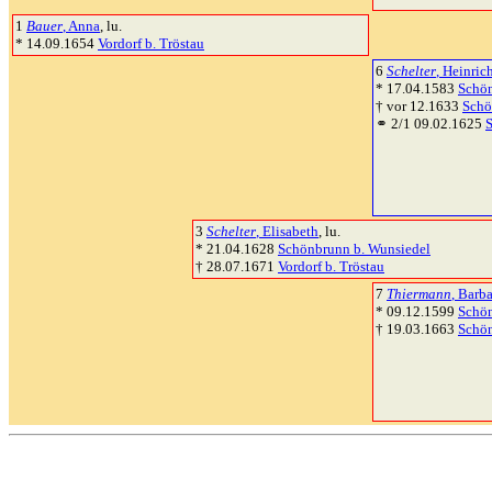
1
Bauer
, Anna
, lu.
* 14.09.1654
Vordorf b. Tröstau
6
Schelter
, Heinric
* 17.04.1583
Schön
† vor 12.1633
Schö
⚭ 2/1 09.02.1625
3
Schelter
, Elisabeth
, lu.
* 21.04.1628
Schönbrunn b. Wunsiedel
† 28.07.1671
Vordorf b. Tröstau
7
Thiermann
, Barb
* 09.12.1599
Schön
† 19.03.1663
Schön