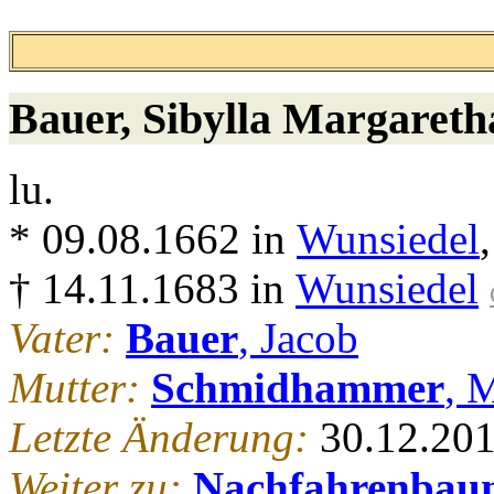
Bauer
, Sibylla Margareth
lu.
* 09.08.1662 in
Wunsiedel
† 14.11.1683 in
Wunsiedel
Vater:
Bauer
, Jacob
Mutter:
Schmidhammer
, 
Letzte Änderung:
30.12.20
Weiter zu:
Nachfahrenbau