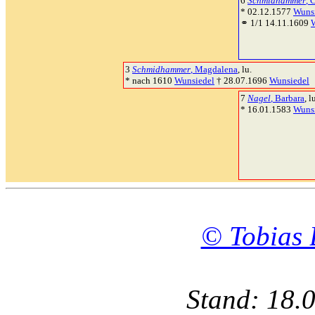
6
Schmidhammer
, 
* 02.12.1577
Wuns
⚭ 1/1 14.11.1609
3
Schmidhammer
, Magdalena
, lu.
* nach 1610
Wunsiedel
† 28.07.1696
Wunsiedel
7
Nagel
, Barbara
, l
* 16.01.1583
Wuns
© Tobias 
Stand: 18.