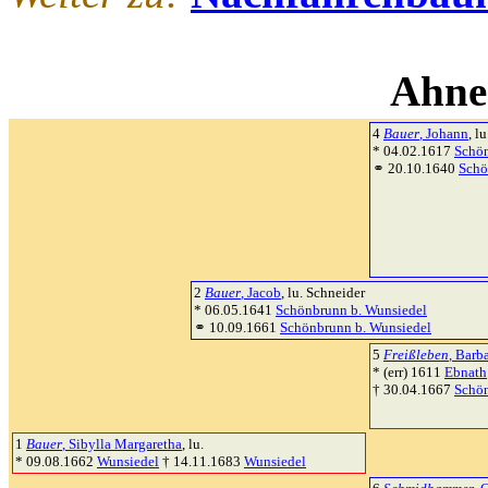
Ahne
4
Bauer
, Johann
, l
* 04.02.1617
Schön
⚭ 20.10.1640
Schö
2
Bauer
, Jacob
, lu. Schneider
* 06.05.1641
Schönbrunn b. Wunsiedel
⚭ 10.09.1661
Schönbrunn b. Wunsiedel
5
Freißleben
, Barb
* (err) 1611
Ebnath
† 30.04.1667
Schön
1
Bauer
, Sibylla Margaretha
, lu.
* 09.08.1662
Wunsiedel
† 14.11.1683
Wunsiedel