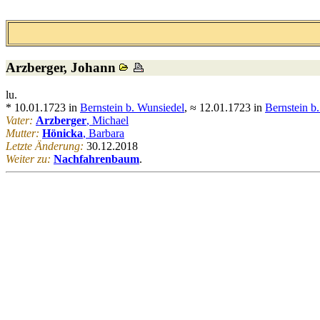
Arzberger
, Johann
lu.
* 10.01.1723 in
Bernstein b. Wunsiedel
, ≈ 12.01.1723 in
Bernstein b
Vater:
Arzberger
, Michael
Mutter:
Hönicka
, Barbara
Letzte Änderung:
30.12.2018
Weiter zu:
Nachfahrenbaum
.