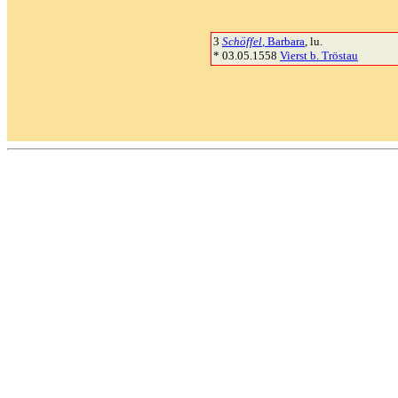
3
Schöffel
, Barbara
, lu.
* 03.05.1558
Vierst b. Tröstau