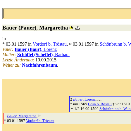
Bauer (Pauer)
, Margaretha
lu.
* 03.01.1597 in
Vordorf b. Tröstau
, ≈ 03.01.1597 in
Schönbrunn b. W
Vater:
Bauer (Baur)
, Lorenz
Mutter:
Schöffel (Scheffel)
, Barbara
Letzte Änderung:
19.09.2015
Weiter zu:
Nachfahrenbaum
.
2
Bauer
, Lorenz
, lu.
* um 1565
Grün b. Röslau
† vor 1619
⚭ 1/2 16.09.1590
Schönbrunn b. Wun
1
Bauer
, Margaretha
, lu.
* 03.01.1597
Vordorf b. Tröstau