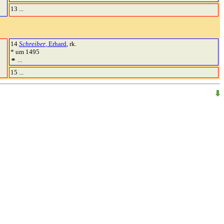
13 ...
14
Schreiber
, Erhard
, rk.
* um 1495
⚭ ...
15 ...