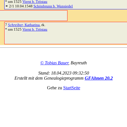
* um 1525
Vierst b. Tröstau
⚭ 2/1 10.04.1548
Schönbrunn b. Wunsiedel
7
Schreiber
, Katharina
, rk.
* um 1525
Vierst b. Tröstau
© Tobias Bauer
, Bayreuth
Stand: 18.04.2023 09:32:50
Erstellt mit dem Genealogieprogramm
GFAhnen 20.2
Gehe zu
StartSeite