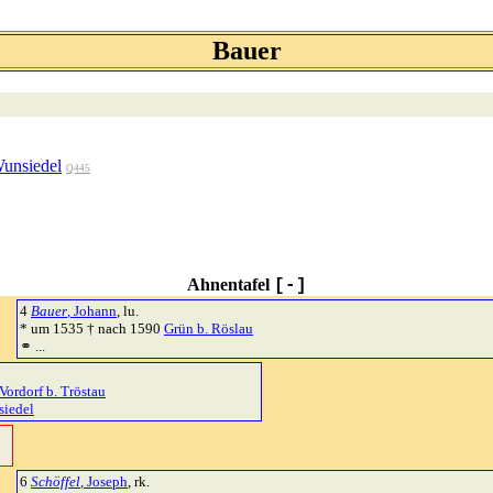
Bauer
unsiedel
Q445
Ahnentafel
[-]
4
Bauer
, Johann
, lu.
* um 1535 † nach 1590
Grün b. Röslau
⚭ ...
Vordorf b. Tröstau
siedel
6
Schöffel
, Joseph
, rk.